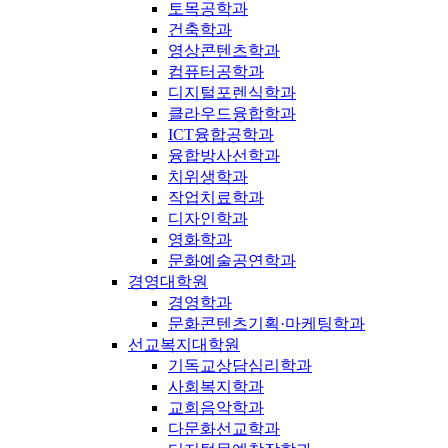
토목공학과
건축학과
영상콘텐츠학과
컴퓨터공학과
디지털포렌식학과
클라우드융합학과
ICT융합공학과
융합방사선학과
치위생학과
작업치료학과
디자인학과
영화학과
문화예술공연학과
경영대학원
경영학과
문화콘텐츠기획·마케팅학과
선교복지대학원
기독교상담심리학과
사회복지학과
교회음악학과
다문화선교학과