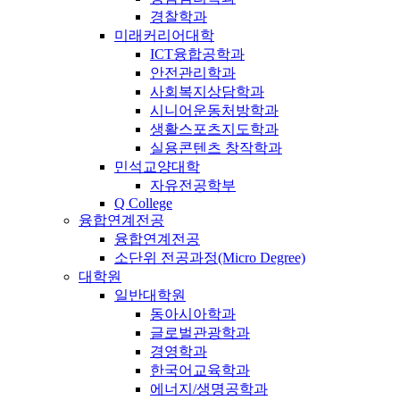
경찰학과
미래커리어대학
ICT융합공학과
안전관리학과
사회복지상담학과
시니어운동처방학과
생활스포츠지도학과
실용콘텐츠 창작학과
민석교양대학
자유전공학부
Q College
융합연계전공
융합연계전공
소단위 전공과정(Micro Degree)
대학원
일반대학원
동아시아학과
글로벌관광학과
경영학과
한국어교육학과
에너지/생명공학과