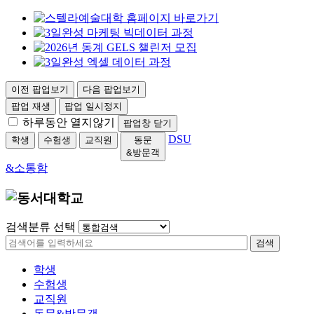
이전 팝업보기
다음 팝업보기
팝업 재생
팝업 일시정지
하루동안 열지않기
팝업창 닫기
DSU
학생
수험생
교직원
동문
&방문객
&소통함
검색분류 선택
검색
학생
수험생
교직원
동문&방문객