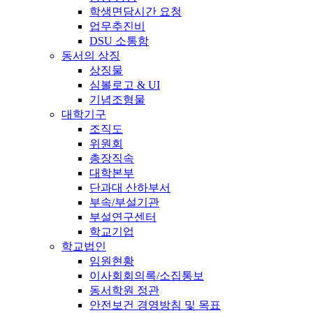
학생면담시간 요청
업무추진비
DSU 소통함
동서의 상징
상징물
심볼로고 & UI
기념조형물
대학기구
조직도
위원회
총장직속
대학본부
단과대 산하부서
부속/부설기관
부설연구센터
학교기업
학교법인
임원현황
이사회회의록/소집통보
동서학원 정관
안전보건 경영방침 및 목표