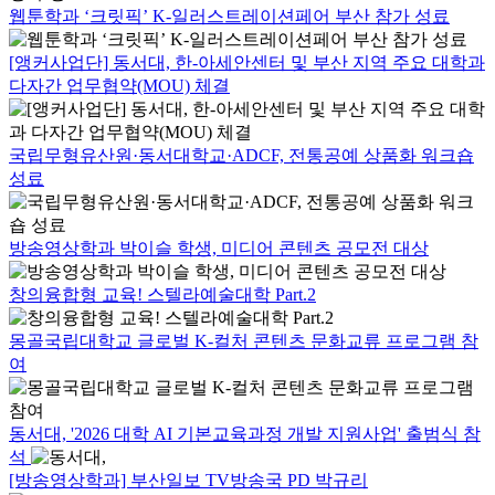
웹툰학과 ‘크릿픽’ K-일러스트레이션페어 부산 참가 성료
[앵커사업단] 동서대, 한-아세안센터 및 부산 지역 주요 대학과
다자간 업무협약(MOU) 체결
국립무형유산원·동서대학교·ADCF, 전통공예 상품화 워크숍
성료
방송영상학과 박이슬 학생, 미디어 콘텐츠 공모전 대상
창의융합형 교육! 스텔라예술대학 Part.2
몽골국립대학교 글로벌 K-컬처 콘텐츠 문화교류 프로그램 참
여
동서대, '2026 대학 AI 기본교육과정 개발 지원사업' 출범식 참
석
[방송영상학과] 부산일보 TV방송국 PD 박규리