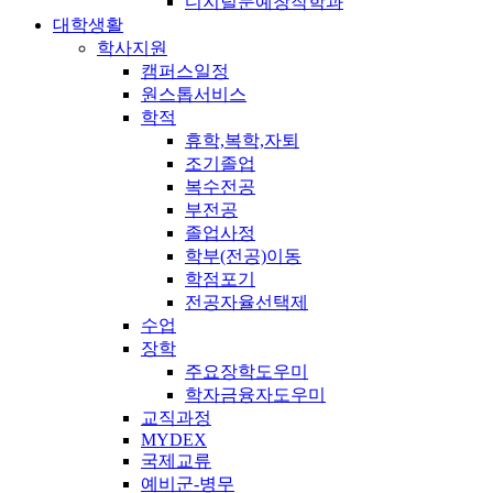
디지털문예창작학과
대학생활
학사지원
캠퍼스일정
원스톱서비스
학적
휴학,복학,자퇴
조기졸업
복수전공
부전공
졸업사정
학부(전공)이동
학점포기
전공자율선택제
수업
장학
주요장학도우미
학자금융자도우미
교직과정
MYDEX
국제교류
예비군-병무