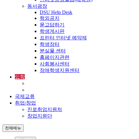
동서광장
DSU Help Desk
학외공지
묻고답하기
학생게시판
프린터 인터넷 예약제
학생장터
분실물 센터
홈페이지관련
사회봉사센터
장애학생지원센터
입학
입학정보
외국인입학-International Admissions
국제교류
취업/창업
진로취업지원처
창업지원단
전체메뉴