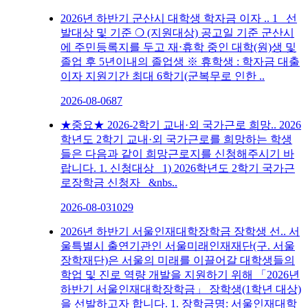
2026년 하반기 군산시 대학생 학자금 이자 ..
1 선
발대상 및 기준 ❍ (지원대상) 공고일 기준 군산시
에 주민등록지를 두고 재‧휴학 중인 대학(원)생 및
졸업 후 5년이내의 졸업생 ※ 휴학생 : 학자금 대출
이자 지원기간 최대 6학기(군복무로 인한 ..
2026-08-06
87
★중요★ 2026-2학기 교내·외 국가근로 희망..
2026
학년도 2학기 교내·외 국가근로를 희망하는 학생
들은 다음과 같이 희망근로지를 신청해주시기 바
랍니다. 1. 신청대상 1) 2026학년도 2학기 국가근
로장학금 신청자 &nbs..
2026-08-03
1029
2026년 하반기 서울인재대학장학금 장학생 선..
서
울특별시 출연기관인 서울미래인재재단(구. 서울
장학재단)은 서울의 미래를 이끌어갈 대학생들의
학업 및 진로 역량 개발을 지원하기 위해 「2026년
하반기 서울인재대학장학금」 장학생(1학년 대상)
을 선발하고자 합니다. 1. 장학금명: 서울인재대학