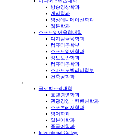
미디어콘텐츠대학
방송영상학과
게임학과
영상애니메이션학과
웹툰학과
소프트웨어융합대학
디지털금융학과
컴퓨터공학부
소프트웨어학과
정보보안학과
컴퓨터공학과
스마트모빌리티학부
건축공학과
_
글로벌관광대학
호텔경영학과
관광경영ㆍ컨벤션학과
스포츠레저학과
영어학과
일본어학과
중국어학과
International College