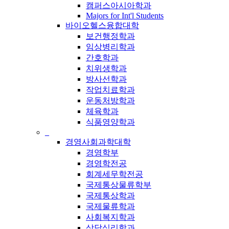
캠퍼스아시아학과
Majors for Int'l Students
바이오헬스융합대학
보건행정학과
임상병리학과
간호학과
치위생학과
방사선학과
작업치료학과
운동처방학과
체육학과
식품영양학과
_
경영사회과학대학
경영학부
경영학전공
회계세무학전공
국제통상물류학부
국제통상학과
국제물류학과
사회복지학과
상담심리학과